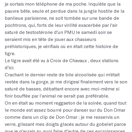
je sortais mon téléphone de ma poche. Inquiète que la
pauvre bête, seule et perdue dans la jungle hostile de la
banlieue parisienne, ne soit tombée sur une bande de
pochtrons, qui, forts de leur virilité exacerbée par l'air
saturé de testostérone d'un PMU le samedi soir se
seraient mis en tête de jouer aux chasseurs
préhistoriques, je vérifiais où en était cette histoire de
tigre.
Le tigre avait été vu à Croix de Chavaux , deux stations
d'ici.
Crachant le dernier reste de bile alcoolisée qui m'était
restée dans la gorge, je me dirigeai finalement vers le son
saturé de basses, débattant encore avec moi-même si
finir bouffée par l’animal ne serait pas préférable.
On en était au moment reggaeton de la soirée, quand tout
le monde est assez bourré pour danser sur du Don Omar
comme dans un clip de Don Omar ; je me resservis un
verre, glissant mes doigts glacés autour du gobelet parce
que je n'aurais su quoi faire d'autre de ces excroissances