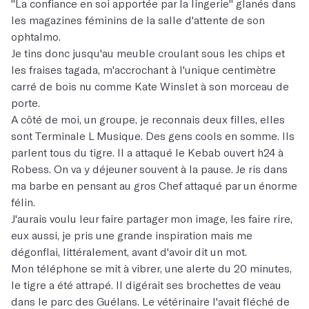
''La confiance en soi apportée par la lingerie'' glanés dans
les magazines féminins de la salle d'attente de son
ophtalmo.
Je tins donc jusqu'au meuble croulant sous les chips et
les fraises tagada, m'accrochant à l'unique centimètre
carré de bois nu comme Kate Winslet à son morceau de
porte.
A côté de moi, un groupe, je reconnais deux filles, elles
sont Terminale L Musique. Des gens cools en somme. Ils
parlent tous du tigre. Il a attaqué le Kebab ouvert h24 à
Robess. On va y déjeuner souvent à la pause. Je ris dans
ma barbe en pensant au gros Chef attaqué par un énorme
félin.
J'aurais voulu leur faire partager mon image, les faire rire,
eux aussi, je pris une grande inspiration mais me
dégonflai, littéralement, avant d'avoir dit un mot.
Mon téléphone se mit à vibrer, une alerte du 20 minutes,
le tigre a été attrapé. Il digérait ses brochettes de veau
dans le parc des Guélans. Le vétérinaire l'avait fléché de