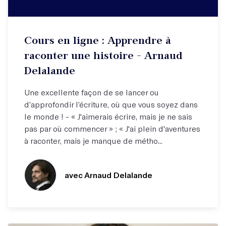
Cours vidéo à suivre depuis chez vous
Cours en ligne : Apprendre à
Un cours en ligne accessible où que vous soyez !
raconter une histoire - Arnaud
Delalande
Une excellente façon de se lancer ou
d’approfondir l’écriture, où que vous soyez dans
le monde ! - « J'aimerais écrire, mais je ne sais
pas par où commencer » ; « J'ai plein d'aventures
à raconter, mais je manque de métho...
avec Arnaud Delalande