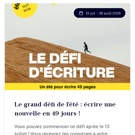
13 juil. - 28 août 2026
Défi d'écriture
Le grand défi de l'été : écrire une
Une publication potentielle à la clé !
nouvelle en 49 jours !
Vous pouvez commencer ce défi après le 13
juillet ! Vous recevrez les consignes à votre