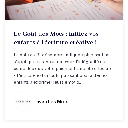
Cours vidéo à suivre depuis chez vous
Le Goût des Mots : initiez vos
Inscrivez vous en prévente dès aujourd'hui !
enfants à l'écriture créative !
La date du 31 décembre indiquée plus haut ne
s’applique pas. Vous recevrez l’intégralité du
cours dès que votre paiement aura été effectué.
- L'écriture est un outil puissant pour aider les
enfants à exprimer leurs émotio...
avec Les Mots