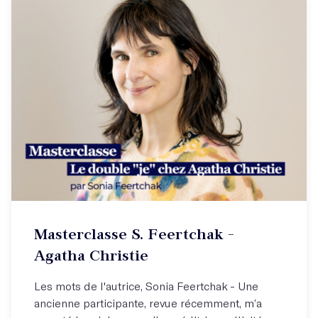
Cours vidéo à suivre depuis chez vous
Masterclasse S. Feertchak -
Quelle "part de vrai" faut-il dans une histoire ?
Agatha Christie
Les mots de l'autrice, Sonia Feertchak - Une
ancienne participante, revue récemment, m’a