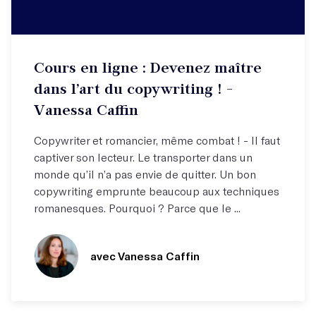
Cours vidéo à suivre depuis chez vous
Cours en ligne : Devenez maître
Cliquez pour écouter un extrait de ce cours !
dans l’art du copywriting ! -
Vanessa Caffin
Copywriter et romancier, même combat ! - Il faut
captiver son lecteur. Le transporter dans un
monde qu’il n’a pas envie de quitter. Un bon
copywriting emprunte beaucoup aux techniques
romanesques. Pourquoi ? Parce que le ...
avec Vanessa Caffin