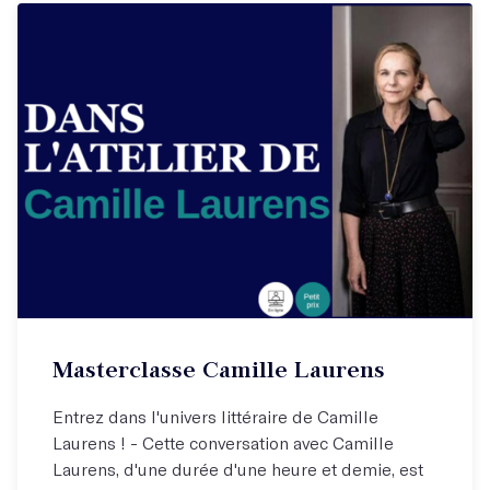
Cours vidéo à suivre depuis chez vous
Masterclasse Camille Laurens
Découvrez l'univers de Camille Laurens !
Entrez dans l'univers littéraire de Camille
Laurens ! - Cette conversation avec Camille
Laurens, d'une durée d'une heure et demie, est