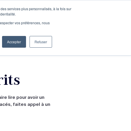
des services plus personnalisés, à la fois sur
e connecter
Je découvre les ateliers
dentialité.
e respecter vos préférences, nous
Accepter
Refuser
Entreprises
its
re lire pour avoir un
acés, faites appel à un