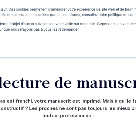
teur. Ces cookies permettent d'améliorer votre expérience de site web et de fournir 
Le podcast
L'infolettre
S
 d'informations sur les cookies que nous utilisons, consultez notre politique de confi
eront l'objet d'aucun suivi lors de votre visite sur notre site. Cependant, en vue d
pour que nous n'ayons pas à vous les redemander.
re projet d'écriture
Écrivains
L'école
Formations
lecture de manuscr
as est franchi, votre manuscrit est imprimé. Mais à qui le fai
constructif ? Les proches ne sont pas toujours les mieux pl
lecteur professionnel.