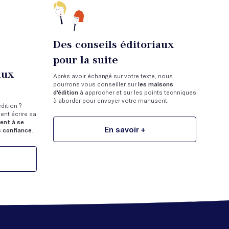
Des conseils éditoriaux
pour la suite
aux
Après avoir échangé sur votre texte, nous
pourrons vous conseiller sur
les maisons
d'édition
à approcher et sur les points techniques
à aborder pour envoyer votre manuscrit.
dition ?
nt écrire sa
dent à se
En savoir +
c
confiance
.