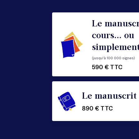
Le manuscr
cours... ou
simplement
(jusqu'à 100 000 signes)
590 € TTC
Le manuscrit
890 € TTC