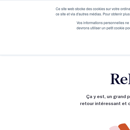
Ce site web stocke des cookies sur votre ordina
Je participe à une session d’information
ce site et via d'autres médias. Pour obtenir plus
Vos informations personnelles ne f
devrons utiliser un petit cookie 
Ateliers
Vot
Re
Ça y est, un grand p
retour intéressant et 