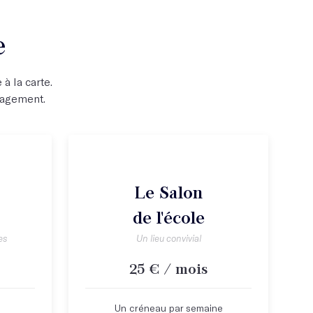
e
à la carte.
gagement.
Le Salon
de l'école
es
Un lieu convivial
25 € / mois
Un créneau par semaine