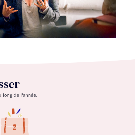
sser
u long de l'année.