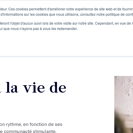
teur. Ces cookies permettent d'améliorer votre expérience de site web et de fournir 
Le podcast
L'infolettre
S
 d'informations sur les cookies que nous utilisons, consultez notre politique de confi
eront l'objet d'aucun suivi lors de votre visite sur notre site. Cependant, en vue d
pour que nous n'ayons pas à vous les redemander.
re projet d'écriture
Écrivains
L'école
Formations
la vie de
on rythme, en fonction de ses
une communauté stimulante,