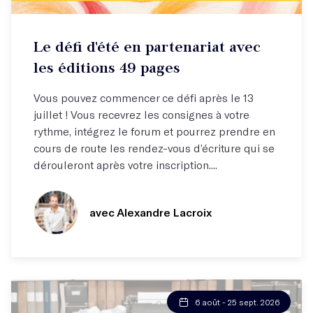
Défi d'écriture
Le défi d'été en partenariat avec
Une publication potentielle à la clé !
les éditions 49 pages
Vous pouvez commencer ce défi après le 13
juillet ! Vous recevrez les consignes à votre
rythme, intégrez le forum et pourrez prendre en
cours de route les rendez-vous d’écriture qui se
dérouleront après votre inscription....
avec Alexandre Lacroix
6 août - 25 sept. 2026