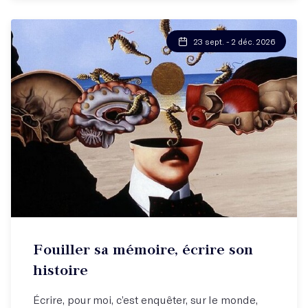
23 sept. - 2 déc. 2026
Atelier hebdo
Fouiller sa mémoire, écrire son
Libérez-vous et écrivez votre histoire !
histoire
Écrire, pour moi, c’est enquêter, sur le monde,