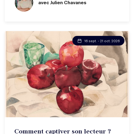
avec Julien Chavanes
16 sept. - 21 oct. 2026
Atelier hebdo
Comment captiver son lecteur ?
Retenir l'attention, tenir en haleine !