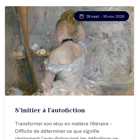
28 sept. - 16 nov. 2026
Atelier hebdo
S’initier à l’autofiction
Venez écrire à partir de votre vécu !
Transformer son vécu en matière littéraire -
Difficile de déterminer ce que signifie
réellement l’auto-fiction tant les définitions se