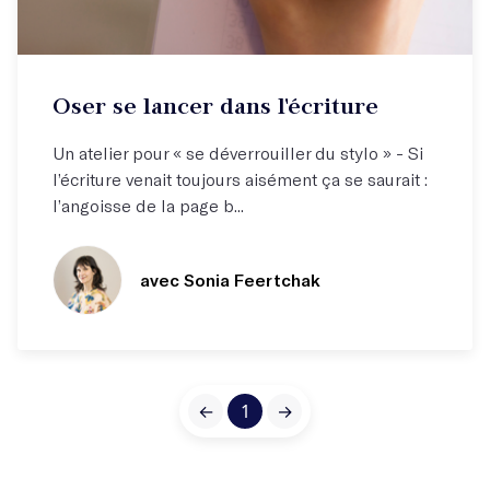
Atelier hebdo
Oser se lancer dans l'écriture
Autrice plébiscitée par tout.es !
Un atelier pour « se déverrouiller du stylo » - Si
l’écriture venait toujours aisément ça se saurait :
l’angoisse de la page b...
avec Sonia Feertchak
←
1
→