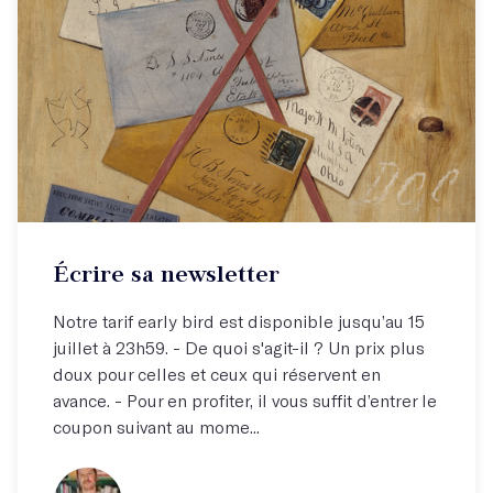
Atelier par correspondance (email)
Écrire sa newsletter
Écrivez votre newsletter !
Notre tarif early bird est disponible jusqu’au 15
juillet à 23h59. - De quoi s'agit-il ? Un prix plus
doux pour celles et ceux qui réservent en
avance. - Pour en profiter, il vous suffit d’entrer le
coupon suivant au mome...