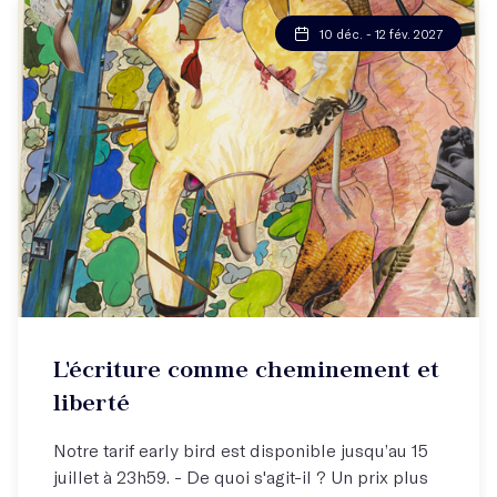
10 déc. - 12 fév. 2027
Atelier par correspondance (email)
L'écriture comme cheminement et
Trouver votre pouvoir en écrivant !
liberté
Notre tarif early bird est disponible jusqu’au 15
juillet à 23h59. - De quoi s'agit-il ? Un prix plus