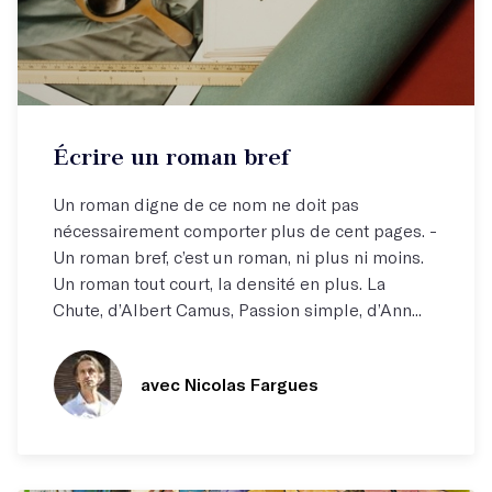
Atelier par correspondance (email)
Écrire un roman bref
Apprendre à dire juste ce qu'il faut !
Un roman digne de ce nom ne doit pas
nécessairement comporter plus de cent pages. -
Un roman bref, c’est un roman, ni plus ni moins.
Un roman tout court, la densité en plus. La
Chute, d’Albert Camus, Passion simple, d’Ann...
avec Nicolas Fargues