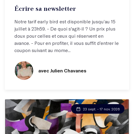
Atelier par correspondance (email)
Écrire sa newsletter
Écrivez votre newsletter !
Notre tarif early bird est disponible jusqu’au 15
juillet à 23h59. - De quoi s'agit-il ? Un prix plus
doux pour celles et ceux qui réservent en
avance. - Pour en profiter, il vous suffit d’entrer le
coupon suivant au mome...
avec Julien Chavanes
23 sept. - 17 nov. 2026