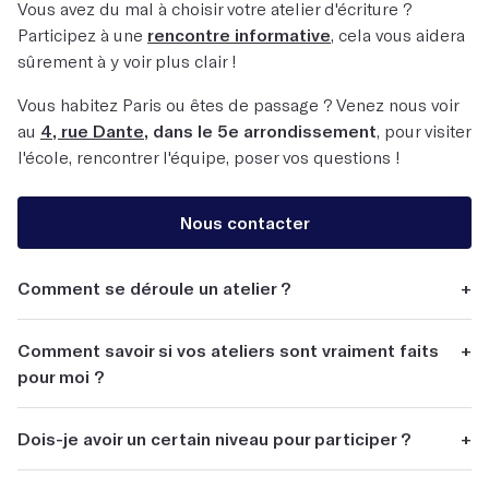
Vous avez du mal à choisir votre atelier d'écriture ?
Participez à une
rencontre informative
, cela vous aidera
sûrement à y voir plus clair !
Vous habitez Paris ou êtes de passage ? Venez nous voir
au
4, rue Dante
, dans le 5e arrondissement
, pour visiter
l'école, rencontrer l'équipe, poser vos questions !
Nous contacter
Comment se déroule un atelier ?
+
Tous nos ateliers reposent sur une pédagogie de la
Comment savoir si vos ateliers sont vraiment faits
+
pratique. Concrètement, toute personne qui passe la
pour moi ?
porte d’un atelier va écrire un texte. Un atelier d’écriture
consiste en plusieurs séances de deux à trois heures,
Notre objectif, c’est que vous finissiez votre atelier en
divisées en trois temps : l’écrivain qui enseigne énonce
Dois-je avoir un certain niveau pour participer ?
+
disant : « C’est fou, c’était exactement ce dont j’avais
une consigne d’écriture, illustrée par des références. Les
besoin ! ». On vous propose donc :
Aucun niveau particulier n’est requis. Parce que chez Les
participants écrivent. Puis a lieu la restitution ! On lit des