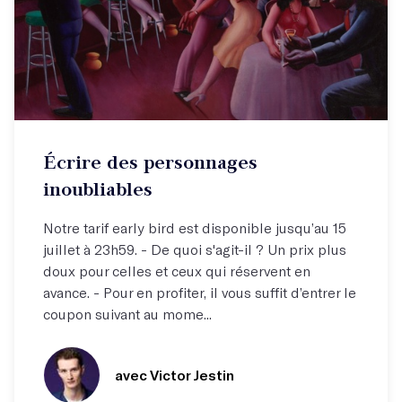
Atelier par correspondance (email)
Écrire des personnages
Créer des personnages uniques !
inoubliables
Notre tarif early bird est disponible jusqu’au 15
juillet à 23h59. - De quoi s'agit-il ? Un prix plus
doux pour celles et ceux qui réservent en
avance. - Pour en profiter, il vous suffit d’entrer le
coupon suivant au mome...
avec Victor Jestin