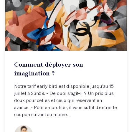
Atelier par correspondance (email)
Comment déployer son
Élargissez votre horizon !
imagination ?
Notre tarif early bird est disponible jusqu’au 15
juillet à 23h59. - De quoi s'agit-il ? Un prix plus
doux pour celles et ceux qui réservent en
avance. - Pour en profiter, il vous suffit d’entrer le
coupon suivant au mome...