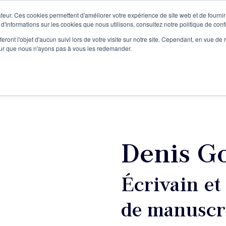
teur. Ces cookies permettent d'améliorer votre expérience de site web et de fournir 
Le podcast
L'infolettre
S
 d'informations sur les cookies que nous utilisons, consultez notre politique de confi
eront l'objet d'aucun suivi lors de votre visite sur notre site. Cependant, en vue d
pour que nous n'ayons pas à vous les redemander.
re projet d'écriture
Écrivains
L'école
Formations
Denis G
Écrivain et
de manuscr