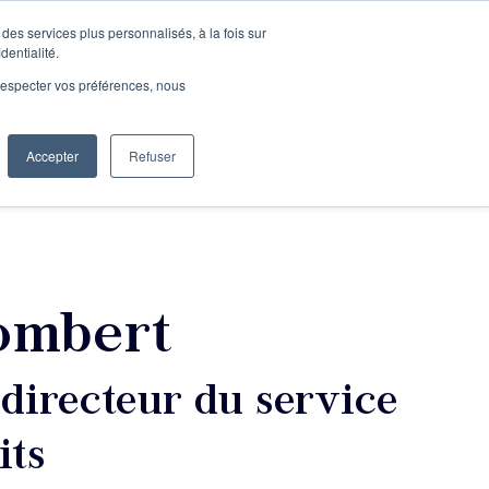
des services plus personnalisés, à la fois sur
e connecter
Je découvre les ateliers
dentialité.
e respecter vos préférences, nous
Accepter
Refuser
Entreprises
ombert
 directeur du service
its