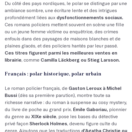
Du côté des pays nordiques, le polar se distingue par une
ambiance sombre, une écriture lente et des intrigues
profondément liées aux
dysfonctionnements sociaux.
Ces romans policiers mettent souvent en scène une fille
ou un jeune femme victime ou enquêtrice, des crimes
enfouis dans des paysages de maisons blanches et de
plaines glacés, et des policiers hantés par leur passé.
Ces titres figurent parmi les meilleures ventes en
librairie
, comme
Camilla Läckberg ou Stieg Larsson.
Français : polar historique, polar urbain
Le roman policier français, de
Gaston Leroux à Michel
Bussi
(dès sa première parution), montre toute sa
richesse narrative : du roman à suspense au cosy mystery,
du livre de poche au grand prix.
Émile Gaboriau,
pionnier
du genre au
XIXe siècle
, pose les bases du détective
privé façon
Sherlock Holmes
, devenu figure culte du
genre. Ajoutons que les traductions
d'Agatha Christie ou