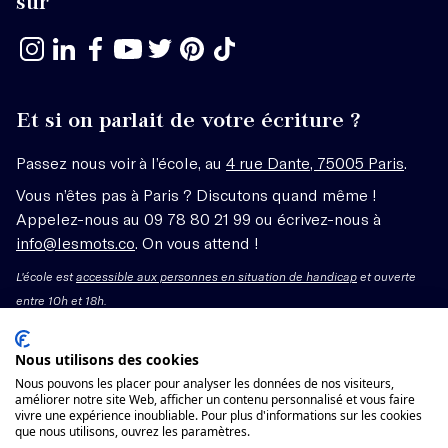
sur
Et si on parlait de votre écriture ?
Passez nous voir à l’école, au
4 rue Dante, 75005 Paris
.
Vous n’êtes pas à Paris ? Discutons quand même !
Appelez-nous au 09 78 80 21 99 ou écrivez-nous à
info@lesmots.co
. On vous attend !
L'école est
accessible aux personnes en situation de handicap
et ouverte
entre 10h et 18h.
Mentions légales – CGV
Nous utilisons des cookies
Nous pouvons les placer pour analyser les données de nos visiteurs,
Organisme de formation enregistré sous le numéro
améliorer notre site Web, afficher un contenu personnalisé et vous faire
vivre une expérience inoubliable. Pour plus d'informations sur les cookies
11755662775 auprès du préfet de région Île-de-France.
que nous utilisons, ouvrez les paramètres.