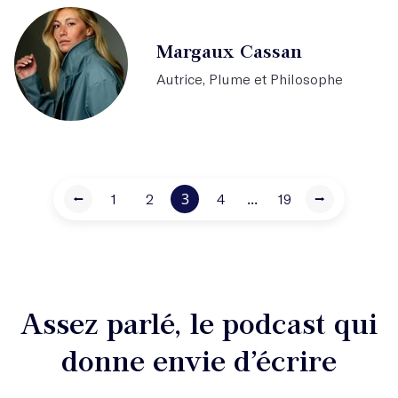
Margaux Cassan
Autrice, Plume et Philosophe
3
...
⭠
1
2
4
19
⭢
Assez parlé, le podcast qui
donne envie d’écrire