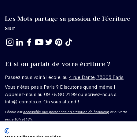
Les Mots partage sa passion de l’écriture
sur
Et si on parlait de votre écriture ?
Passez nous voir à l’école, au
4 rue Dante, 75005 Paris
.
Vous n’êtes pas à Paris ? Discutons quand même !
Appelez-nous au 09 78 80 21 99 ou écrivez-nous à
info@lesmots.co
. On vous attend !
L'école est
accessible aux personnes en situation de handicap
et ouverte
entre 10h et 18h.
Mentions légales – CGV