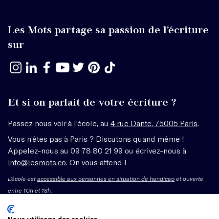
Les Mots partage sa passion de l’écriture
sur
Et si on parlait de votre écriture ?
Passez nous voir à l’école, au
4 rue Dante, 75005 Paris
.
Vous n’êtes pas à Paris ? Discutons quand même !
Appelez-nous au 09 78 80 21 99 ou écrivez-nous à
info@lesmots.co
. On vous attend !
L'école est
accessible aux personnes en situation de handicap
et ouverte
entre 10h et 18h.
Mentions légales – CGV