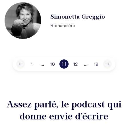
Simonetta Greggio
Romancière
...
11
...
⭠
1
10
12
19
⭢
Assez parlé, le podcast qui
donne envie d’écrire