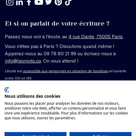
Et si on parlait de votre écriture ?
Passez nous voir à l’école, au
4 rue Dante, 75005 Paris
.
Vous n’êtes pas à Paris ? Discutons quand même !
Appelez-nous au 09 78 80 21 99 ou écrivez-nous à
info@lesmots.co
. On vous attend !
L'école est
accessible aux personnes en situation de handicap
et ouverte
entre 10h et 18h.
Mentions légales – CGV
Nous utilisons des cookies
Nous pouvons les placer pour analyser les données de nos visiteurs,
améliorer notre site Web, afficher un contenu personnalisé et vous faire
Organisme de formation enregistré sous le numéro
vivre une expérience inoubliable. Pour plus d'informations sur les cookies
11755662775 auprès du préfet de région Île-de-France.
que nous utilisons, ouvrez les paramètres.
Cet enregistrement ne vaut pas agrément.
Voir les conditions générales de vente