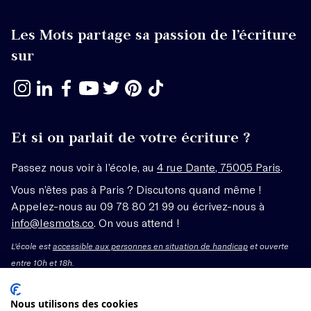
Les Mots partage sa passion de l’écriture
sur
Et si on parlait de votre écriture ?
Passez nous voir à l’école, au
4 rue Dante, 75005 Paris
.
Vous n’êtes pas à Paris ? Discutons quand même !
Appelez-nous au 09 78 80 21 99 ou écrivez-nous à
info@lesmots.co
. On vous attend !
L'école est
accessible aux personnes en situation de handicap
et ouverte
entre 10h et 18h.
Mentions légales – CGV
Nous utilisons des cookies