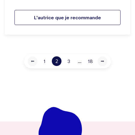
L'autrice que je recommande
2
...
⭠
1
3
18
⭢