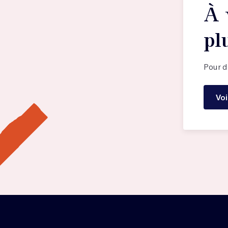
À 
pl
Pour dé
Voi