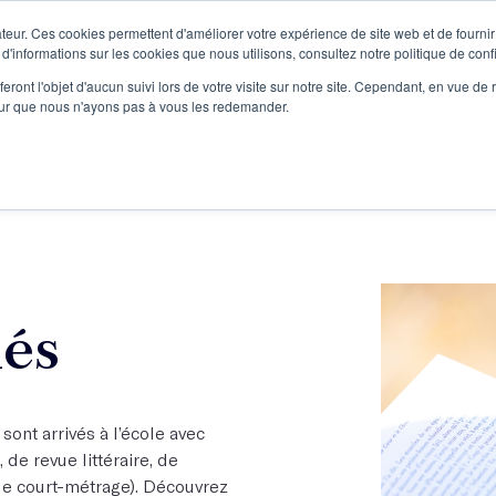
teur. Ces cookies permettent d'améliorer votre expérience de site web et de fournir 
Le podcast
L'infolettre
S
 d'informations sur les cookies que nous utilisons, consultez notre politique de confi
eront l'objet d'aucun suivi lors de votre visite sur notre site. Cependant, en vue d
pour que nous n'ayons pas à vous les redemander.
re projet d'écriture
Écrivains
L'école
Formations
iés
 sont arrivés à l’école avec
 de revue littéraire, de
de court-métrage). Découvrez