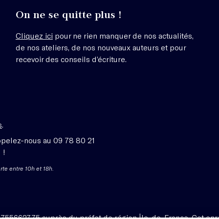
On ne se quitte plus !
Cliquez ici
pour ne rien manquer de nos actualités,
de nos ateliers, de nos nouveaux auteurs et pour
recevoir des conseils d’écriture.
s
.
ppelez-nous au 09 78 80 21
 !
rte entre 10h et 18h.
1755662775 auprès du préfet de région Île-de-France. Cet enr