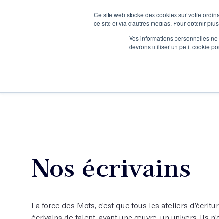
Ce site web stocke des cookies sur votre ordina
Je participe à une session d’information
ce site et via d'autres médias. Pour obtenir plus
Vos informations personnelles ne f
devrons utiliser un petit cookie 
Ateliers
Vot
Nos écrivains
La force des Mots, c’est que tous les ateliers d’écrit
écrivains de talent, ayant une œuvre, un univers. Ils 