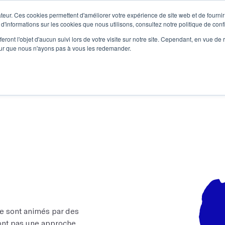
teur. Ces cookies permettent d'améliorer votre expérience de site web et de fournir 
Le podcast
L'infolettre
S
 d'informations sur les cookies que nous utilisons, consultez notre politique de confi
eront l'objet d'aucun suivi lors de votre visite sur notre site. Cependant, en vue d
pour que nous n'ayons pas à vous les redemander.
re projet d'écriture
Écrivains
L'école
Formations
ure sont animés par des
n’ont pas une approche