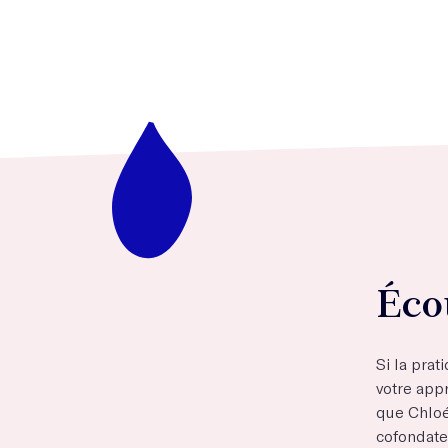
Éco
Si la prat
votre app
que Chlo
cofondateu