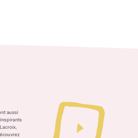
ent aussi
inspirants
acroix,
 découvrez