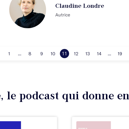
Claudine Londre
Autrice
...
11
...
1
8
9
10
12
13
14
19
, le podcast qui donne en