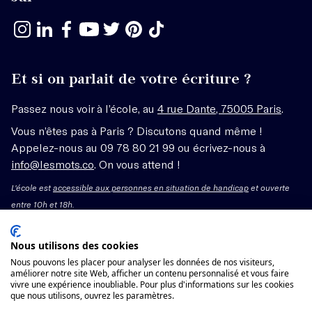
Et si on parlait de votre écriture ?
Passez nous voir à l’école, au
4 rue Dante, 75005 Paris
.
Vous n’êtes pas à Paris ? Discutons quand même !
Appelez-nous au 09 78 80 21 99 ou écrivez-nous à
info@lesmots.co
. On vous attend !
L'école est
accessible aux personnes en situation de handicap
et ouverte
entre 10h et 18h.
Mentions légales – CGV
Nous utilisons des cookies
Nous pouvons les placer pour analyser les données de nos visiteurs,
améliorer notre site Web, afficher un contenu personnalisé et vous faire
Organisme de formation enregistré sous le numéro
vivre une expérience inoubliable. Pour plus d'informations sur les cookies
11755662775 auprès du préfet de région Île-de-France.
que nous utilisons, ouvrez les paramètres.
Cet enregistrement ne vaut pas agrément.