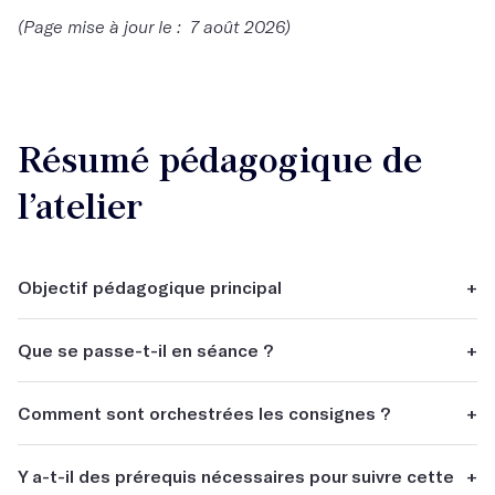
(Page mise à jour le : 7 août 2026)
Résumé pédagogique de
l’atelier
Objectif pédagogique principal
+
Découvrir la littérature contemporaine. Explorer les
Que se passe-t-il en séance ?
+
genres et les sous genres.
L'étude de textes et de techniques d'écriture en lien avec
Comment sont orchestrées les consignes ?
+
les textes contemporains.
Celles-ci sont pensées lien avec les textes.
Y a-t-il des prérequis nécessaires pour suivre cette
+