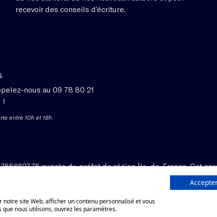
recevoir des conseils d’écriture.
s
.
ppelez-nous au 09 78 80 21
 !
rte entre 10h et 18h.
1755662775 auprès du préfet de région Île-de-France. Cet enr
Accepter
 notre site Web, afficher un contenu personnalisé et vous
s que nous utilisons, ouvrez les paramètres.