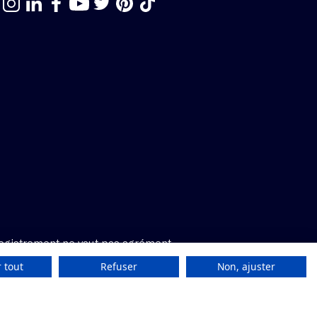
egistrement ne vaut pas agrément.
 tout
Refuser
Non, ajuster