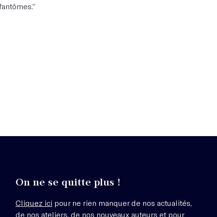
 fantômes.”
On ne se quitte plus !
Cliquez ici
pour ne rien manquer de nos actualités,
de nos ateliers, de nos nouveaux auteurs et pour