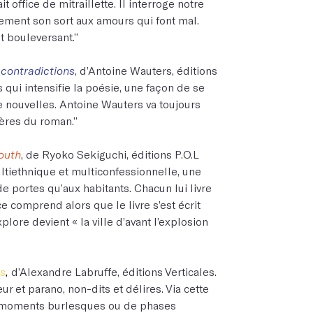
t office de mitraillette. Il interroge notre
ivement son sort aux amours qui font mal.
et bouleversant.”
contradictions
, d’Antoine Wauters, éditions
qui intensifie la poésie, une façon de se
 nouvelles. Antoine Wauters va toujours
ières du roman.”
outh
, de Ryoko Sekiguchi, éditions P.O.L
multiethnique et multiconfessionnelle, une
 de portes qu’aux habitants. Chacun lui livre
ice comprend alors que le livre s’est écrit
plore devient « la ville d’avant l’explosion
s
,
d’Alexandre Labruffe, éditions Verticales.
r et parano, non-dits et délires. Via cette
 moments burlesques ou de phases