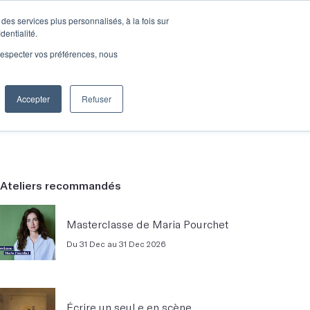
des services plus personnalisés, à la fois sur
e connecter
Je découvre les ateliers
dentialité.
e respecter vos préférences, nous
Accepter
Refuser
Entreprises
Ateliers recommandés
Masterclasse de Maria Pourchet
Du 31 Dec au 31 Dec 2026
Écrire un seul.e en scène