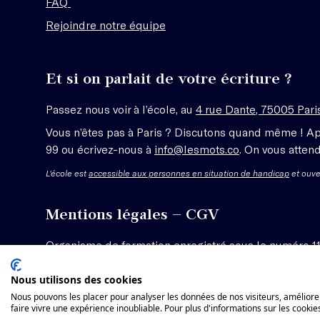
FAQ
Rejoindre notre équipe
Et si on parlait de votre écriture ?
Passez nous voir à l’école, au
4 rue Dante, 75005 Pari
Vous n’êtes pas à Paris ? Discutons quand même ! A
99 ou écrivez-nous à
info@lesmots.co
. On vous attend
L'école est
accessible aux personnes en situation de handicap
et ouve
Mentions légales – CGV
Organisme de formation enregistré sous le numéro 1
Voir les conditions générales de vente
Nous utilisons des cookies
Nous pouvons les placer pour analyser les données de nos visiteurs, améliorer
faire vivre une expérience inoubliable. Pour plus d'informations sur les cookie