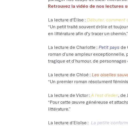
Retrouvez la vidéo de nos lectures s
La lecture d'Élise :
Débuter, comment c
“Un petit traité souvent drôle et toujours
en littérature afin d'y tracer un chemin.”
La lecture de Charlotte :
Petit pays
de G
roman d’une ampleur exceptionnelle, p
tragique et d’humour, de personnages qu
La lecture de Chloé :
Les oiselles sauv
“Un premier roman résolument féminist
La lecture de Victor :
À l’est d’eden
, de
“Pour cette œuvre généreuse et attacha
littérature.”
La lecture d’Eloïse :
La petite conform