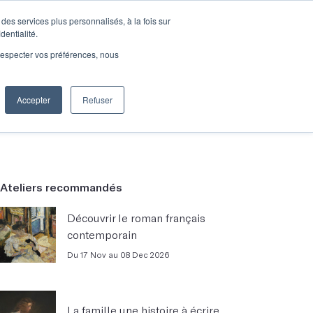
des services plus personnalisés, à la fois sur
e connecter
Je découvre les ateliers
dentialité.
e respecter vos préférences, nous
Accepter
Refuser
Entreprises
Ateliers recommandés
Découvrir le roman français
contemporain
Du 17 Nov au 08 Dec 2026
La famille une histoire à écrire