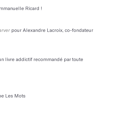
Emmanuelle Ricard !
arver
pour Alexandre Lacroix, co-fondateur
un livre addictif recommandé par toute
ipe Les Mots