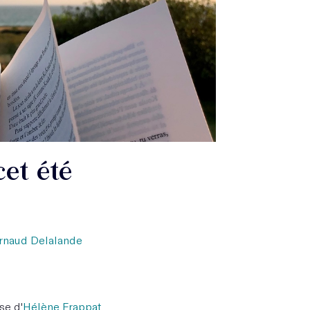
cet été
rnaud Delalande
se d'
Hélène Frappat