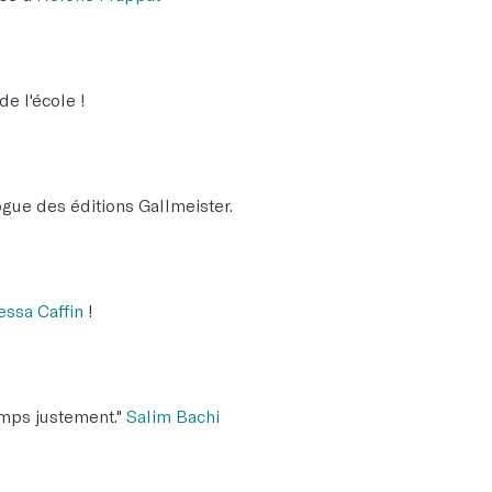
de l'école !
ogue des éditions Gallmeister.
essa Caffin
!
emps justement."
Salim Bachi