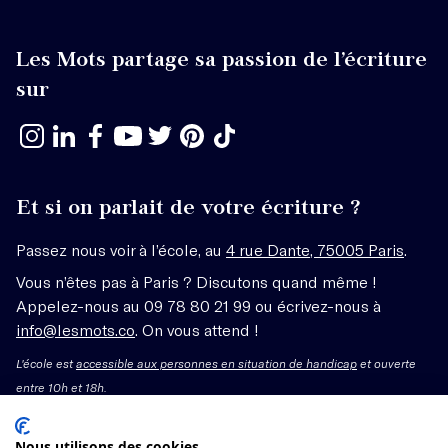
Les Mots partage sa passion de l’écriture
sur
Et si on parlait de votre écriture ?
Passez nous voir à l’école, au
4 rue Dante, 75005 Paris
.
Vous n’êtes pas à Paris ? Discutons quand même !
Appelez-nous au 09 78 80 21 99 ou écrivez-nous à
info@lesmots.co
. On vous attend !
L'école est
accessible aux personnes en situation de handicap
et ouverte
entre 10h et 18h.
Mentions légales – CGV
Nous utilisons des cookies