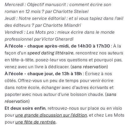
Mercredi
: Objectif manuscrit : comment écrire son
roman en 12 mois ? par Charlotte Steisel
Jeudi
: Notre service éditorial : et si vous tapiez dans l’œil
des éditeurs ? par Charlotte Milandri
Vendredi
: Les Mots pro : mieux écrire dans le monde
professionnel par Victor Gherardi
À l'école - chaque après-midi, de 14h30 à 17h30
: À la
façon d'un
speed dating littéraire
, rencontrez nos auteurs
en tête-à-tête, posez-leur vos questions et pourquoi pas,
venez avec un livre à dédicacer. (
sans réservation
)
À l'école - chaque jour, de 13h à 18h
: Écrivez à nos
côtés. Offrez-vous un peu de temps pour venir écrire
dans notre école, échanger avec d’autres écrivants et
papoter avec nous autour d’une boisson chaude. (
sans
réservation
)
Et deux soirs enfin
, retrouvez-nous sur place ou en visio
pour
une grande discussion sur l’édition
, et chez Les Mots
pour
une fête de rentrée
.