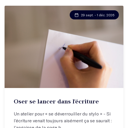
29 sept. - 1 déc. 2026
Atelier hebdo
Oser se lancer dans l'écriture
Autrice plébiscitée par tout.es !
Un atelier pour « se déverrouiller du stylo » - Si
l’écriture venait toujours aisément ça se saurait :
l’angoisse de la page b...