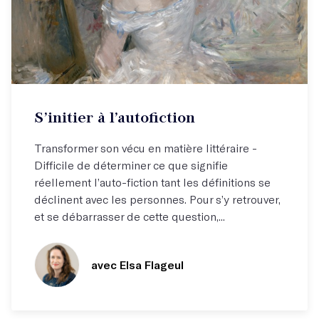
Atelier hebdo
S’initier à l’autofiction
Venez écrire à partir de votre vécu !
Transformer son vécu en matière littéraire -
Difficile de déterminer ce que signifie
réellement l’auto-fiction tant les définitions se
déclinent avec les personnes. Pour s’y retrouver,
et se débarrasser de cette question,...
avec Elsa Flageul