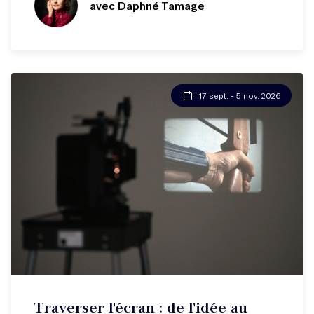
avec Daphné Tamage
17 sept. - 5 nov. 2026
Atelier hebdo
Traverser l'écran : de l'idée au
Comprendre les rouages du scénario !