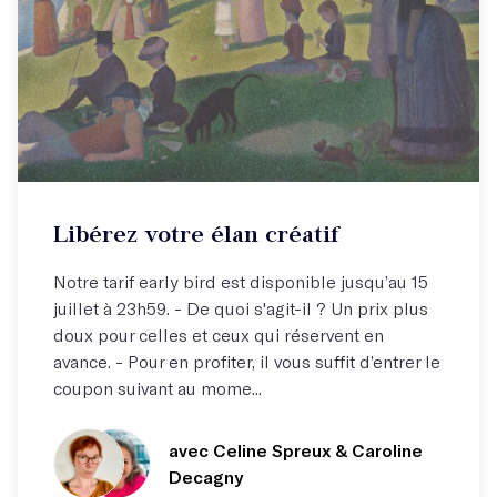
Stage week-end
Libérez votre élan créatif
Se libérer pour écrire !
Notre tarif early bird est disponible jusqu’au 15
juillet à 23h59. - De quoi s'agit-il ? Un prix plus
doux pour celles et ceux qui réservent en
avance. - Pour en profiter, il vous suffit d’entrer le
coupon suivant au mome...
avec Celine Spreux
& Caroline
Decagny