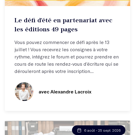
Défi d'écriture
Le défi d'été en partenariat avec
Une publication potentielle à la clé !
les éditions 49 pages
Vous pouvez commencer ce défi après le 13
juillet ! Vous recevrez les consignes à votre
rythme, intégrez le forum et pourrez prendre en
cours de route les rendez-vous d’écriture qui se
dérouleront après votre inscription....
avec Alexandre Lacroix
6 août - 25 sept. 2026