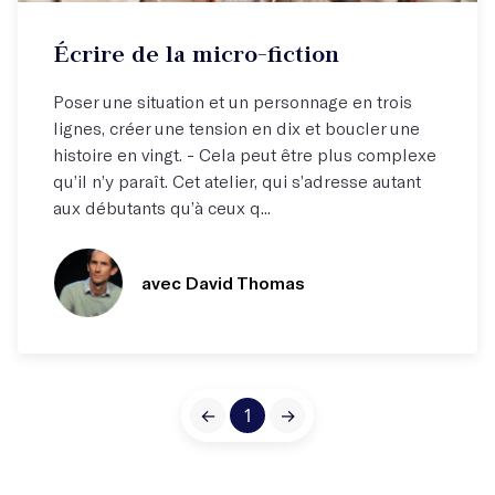
Atelier hebdo
Écrire de la micro-fiction
Travailler la synthèse !
Poser une situation et un personnage en trois
lignes, créer une tension en dix et boucler une
histoire en vingt. - Cela peut être plus complexe
qu’il n’y paraît. Cet atelier, qui s’adresse autant
aux débutants qu’à ceux q...
avec David Thomas
←
1
→