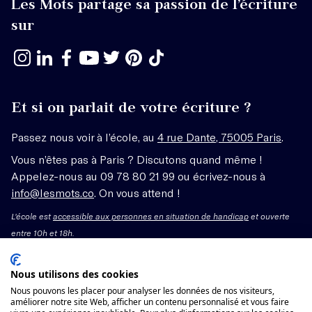
Les Mots partage sa passion de l’écriture
sur
Et si on parlait de votre écriture ?
Passez nous voir à l’école, au
4 rue Dante, 75005 Paris
.
Vous n’êtes pas à Paris ? Discutons quand même !
Appelez-nous au 09 78 80 21 99 ou écrivez-nous à
info@lesmots.co
. On vous attend !
L'école est
accessible aux personnes en situation de handicap
et ouverte
entre 10h et 18h.
Mentions légales – CGV
Nous utilisons des cookies
Nous pouvons les placer pour analyser les données de nos visiteurs,
Organisme de formation enregistré sous le numéro
améliorer notre site Web, afficher un contenu personnalisé et vous faire