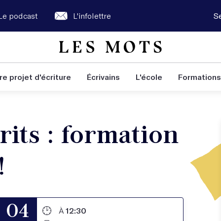
Le podcast
L'infolettre
S
re projet d'écriture
Écrivains
L'école
Formations
rits : formation
!
04
À
12:30