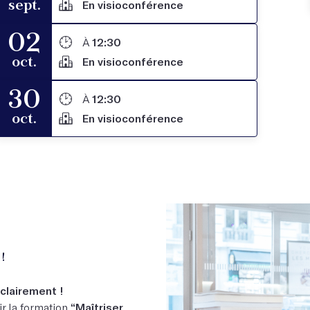
sept.
En visioconférence
02
À
12:30
oct.
En visioconférence
30
À
12:30
oct.
En visioconférence
!
clairement !
ir la formation
“Maîtriser