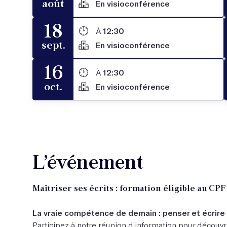
août
En visioconférence
18
À
12:30
sept.
En visioconférence
16
À
12:30
oct.
En visioconférence
L’événement
Maîtriser ses écrits : formation éligible au CPF 
La vraie compétence de demain : penser et écrire 
Participez à notre réunion d’information pour découvr