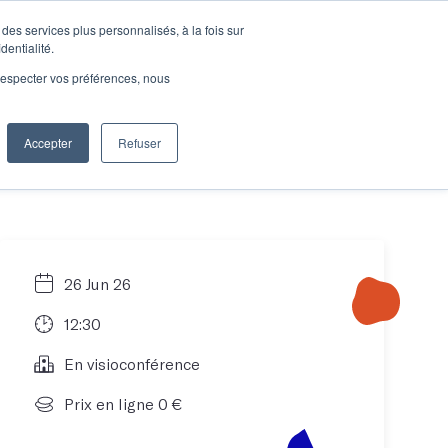
des services plus personnalisés, à la fois sur
e connecter
Je découvre les ateliers
dentialité.
e respecter vos préférences, nous
Accepter
Refuser
Entreprises
26 Jun 26
12:30
En visioconférence
Prix en ligne 0 €