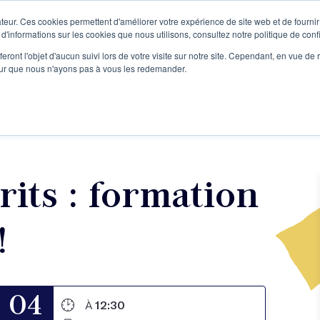
teur. Ces cookies permettent d'améliorer votre expérience de site web et de fournir 
Le podcast
L'infolettre
S
 d'informations sur les cookies que nous utilisons, consultez notre politique de confi
eront l'objet d'aucun suivi lors de votre visite sur notre site. Cependant, en vue d
pour que nous n'ayons pas à vous les redemander.
re projet d'écriture
Écrivains
L'école
Formations
rits : formation
!
04
À
12:30