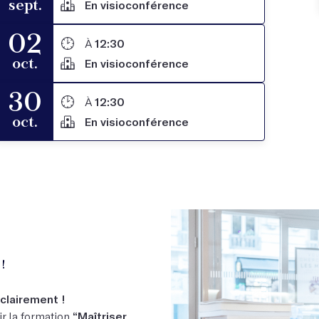
sept.
En visioconférence
02
À
12:30
oct.
En visioconférence
30
À
12:30
oct.
En visioconférence
!
clairement !
ir la formation
“Maîtriser