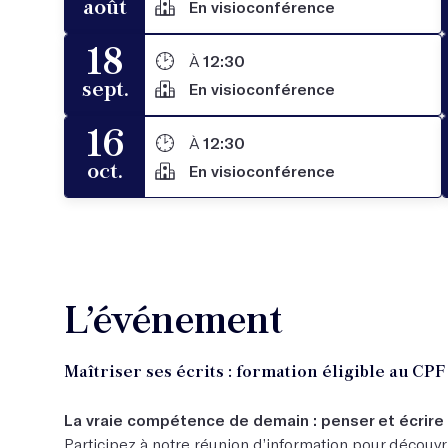
août
En visioconférence
18
À
12:30
sept.
En visioconférence
16
À
12:30
oct.
En visioconférence
L’événement
Maîtriser ses écrits : formation éligible au CPF 
La vraie compétence de demain : penser et écrire 
Participez à notre réunion d’information pour découvr