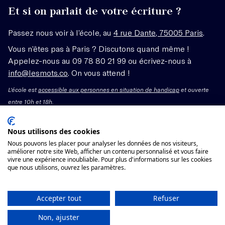
Et si on parlait de votre écriture ?
Passez nous voir à l’école, au
4 rue Dante, 75005 Paris
.
Vous n’êtes pas à Paris ? Discutons quand même !
Appelez-nous au 09 78 80 21 99 ou écrivez-nous à
info@lesmots.co
. On vous attend !
L'école est
accessible aux personnes en situation de handicap
et ouverte
entre 10h et 18h.
Mentions légales – CGV
Nous utilisons des cookies
Nous pouvons les placer pour analyser les données de nos visiteurs,
Organisme de formation enregistré sous le numéro
améliorer notre site Web, afficher un contenu personnalisé et vous faire
vivre une expérience inoubliable. Pour plus d'informations sur les cookies
11755662775 auprès du préfet de région Île-de-France.
que nous utilisons, ouvrez les paramètres.
Cet enregistrement ne vaut pas agrément.
Participer sur place
Voir les conditions générales de vente
Accepter tout
Refuser
Non, ajuster
Participer en ligne