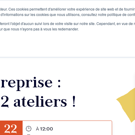
teur. Ces cookies permettent d'améliorer votre expérience de site web et de fournir 
Le podcast
L'infolettre
S
 d'informations sur les cookies que nous utilisons, consultez notre politique de confi
eront l'objet d'aucun suivi lors de votre visite sur notre site. Cependant, en vue d
pour que nous n'ayons pas à vous les redemander.
re projet d'écriture
Écrivains
L'école
Formations
reprise :
 ateliers !
22
À
12:00