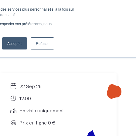
des services plus personnalisés, à la fois sur
e connecter
Je découvre les ateliers
dentialité.
e respecter vos préférences, nous
Accepter
Refuser
Entreprises
22 Sep 26
12:00
En visio uniquement
Prix en ligne 0 €