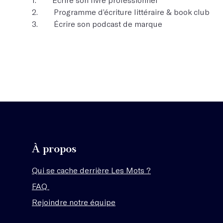
2. Programme d’écriture littéraire & book club
3. Écrire son podcast de marque
À propos
Qui se cache derrière Les Mots ?
FAQ
Rejoindre notre équipe