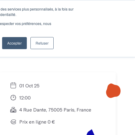
des services plus personnalisés, à la fois sur
e connecter
Je découvre les ateliers
dentialité.
e respecter vos préférences, nous
Accepter
Refuser
Entreprises
01 Oct 25
12:00
4 Rue Dante, 75005 Paris, France
Prix en ligne 0 €