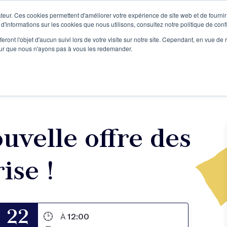
teur. Ces cookies permettent d'améliorer votre expérience de site web et de fournir 
Le podcast
L'infolettre
S
 d'informations sur les cookies que nous utilisons, consultez notre politique de confi
eront l'objet d'aucun suivi lors de votre visite sur notre site. Cependant, en vue d
pour que nous n'ayons pas à vous les redemander.
re projet d'écriture
Écrivains
L'école
Formations
uvelle offre des
ise !
22
À
12:00