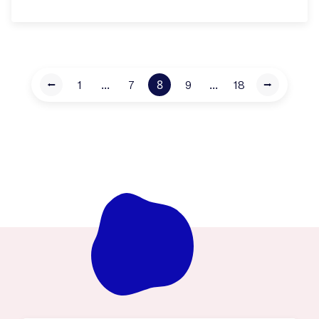
...
8
...
⭠
1
7
9
18
⭢