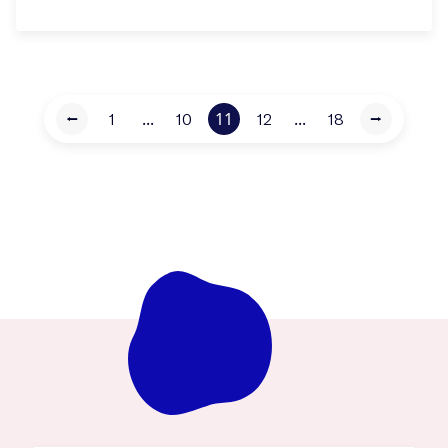
...
11
...
⭠
1
10
12
18
⭢