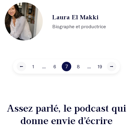
Laura El Makki
Biographe et productrice
...
7
...
⭠
1
6
8
19
⭢
Assez parlé, le podcast qui
donne envie d’écrire