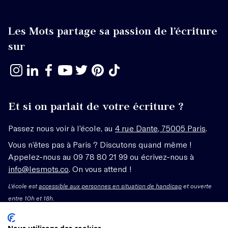
Les Mots partage sa passion de l’écriture
sur
Et si on parlait de votre écriture ?
Passez nous voir à l’école, au
4 rue Dante, 75005 Paris
.
Vous n’êtes pas à Paris ? Discutons quand même !
Appelez-nous au 09 78 80 21 99 ou écrivez-nous à
info@lesmots.co
. On vous attend !
L'école est
accessible aux personnes en situation de handicap
et ouverte
entre 10h et 18h.
Mentions légales – CGV