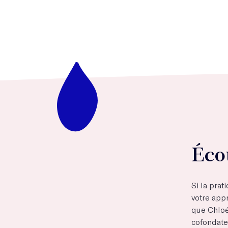
Éco
Si la prat
votre app
que Chlo
cofondateu