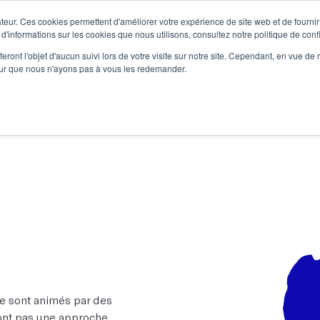
teur. Ces cookies permettent d'améliorer votre expérience de site web et de fournir 
Le podcast
L'infolettre
S
 d'informations sur les cookies que nous utilisons, consultez notre politique de confi
eront l'objet d'aucun suivi lors de votre visite sur notre site. Cependant, en vue d
pour que nous n'ayons pas à vous les redemander.
re projet d'écriture
Écrivains
L'école
Formations
ure sont animés par des
n’ont pas une approche