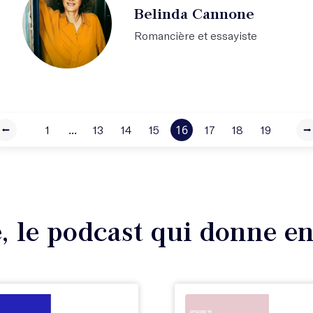
Belinda Cannone
Romancière et essayiste
...
16
⭠
1
13
14
15
17
18
19
⭢
, le podcast qui donne en