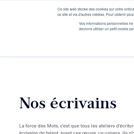
Ce site web stocke des cookies sur votre ordina
Je participe à une session d’information
ce site et via d'autres médias. Pour obtenir plus
Vos informations personnelles ne f
devrons utiliser un petit cookie 
Ateliers
Vot
Nos écrivains
La force des Mots, c’est que tous les ateliers d’écrit
écrivains de talent, ayant une œuvre, un univers. Ils 