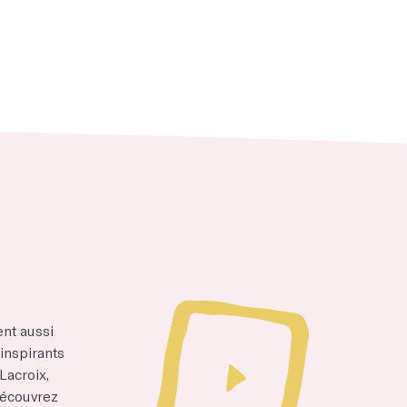
ent aussi
inspirants
acroix,
 découvrez