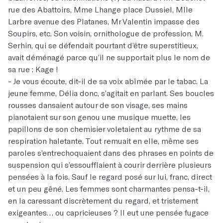
rue des Abattoirs, Mme Lhange place Dussiel, Mlle
Larbre avenue des Platanes, Mr Valentin impasse des
Soupirs, etc. Son voisin, ornithologue de profession, M.
Serhin, qui se défendait pourtant d’être superstitieux,
avait déménagé parce qu’il ne supportait plus le nom de
sa rue : Kage !
- Je vous écoute, dit-il de sa voix abîmée par le tabac. La
jeune femme, Délia donc, s’agitait en parlant. Ses boucles
rousses dansaient autour de son visage, ses mains
pianotaient sur son genou une musique muette, les
papillons de son chemisier voletaient au rythme de sa
respiration haletante. Tout remuait en elle, même ses
paroles s’entrechoquaient dans des phrases en points de
suspension qui s’essoufflaient à courir derrière plusieurs
pensées à la fois. Sauf le regard posé sur lui, franc, direct
et un peu gêné. Les femmes sont charmantes pensa-t-il,
en la caressant discrètement du regard, et tristement
exigeantes… ou capricieuses ? Il eut une pensée fugace