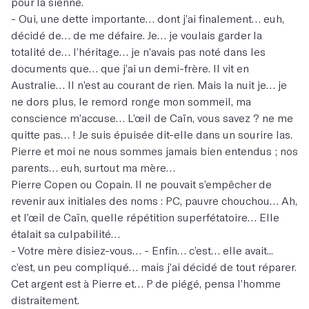
pour la sienne.
- Oui, une dette importante… dont j’ai finalement… euh,
décidé de… de me défaire. Je… je voulais garder la
totalité de… l’héritage… je n’avais pas noté dans les
documents que… que j’ai un demi-frère. Il vit en
Australie… Il n’est au courant de rien. Mais la nuit je… je
ne dors plus, le remord ronge mon sommeil, ma
conscience m’accuse… L’œil de Caïn, vous savez ? ne me
quitte pas… ! Je suis épuisée dit-elle dans un sourire las.
Pierre et moi ne nous sommes jamais bien entendus ; nos
parents… euh, surtout ma mère…
Pierre Copen ou Copain. Il ne pouvait s’empêcher de
revenir aux initiales des noms : PC, pauvre chouchou… Ah,
et l’œil de Caïn, quelle répétition superfétatoire… Elle
étalait sa culpabilité…
- Votre mère disiez-vous… - Enfin… c’est… elle avait...
c’est, un peu compliqué… mais j’ai décidé de tout réparer.
Cet argent est à Pierre et… P de piégé, pensa l’homme
distraitement.