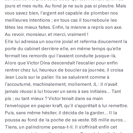
jours et mes nuits. Au fond je ne suis pas si pleutre. Mais
vous savez bien, l’argent est capable de plomber nos
meilleures intentions ; en tous cas il tourneboule les
têtes les mieux faites. Enfin, la mienne a repris son axe.
Au revoir, monsieur, et merci, vraiment !
Elle lui adressa un sourire jovial et referma doucement la
porte du cabinet derrière elle, en même temps qu’elle
fermait les remords qui l’avaient conduite jusque-là.
Alors que Victor Dina descendait l’escalier pour enfin
rentrer chez lui, heureux de boucler sa journée, il croisa
Jean Louis sur le palier. Ils se saluèrent comme à
l’accoutumé, machinalement, mollement. JL : il n’avait
jamais réussi à lui trouver un sens à ses initiales… Tant
pis ; ou tant mieux ? Victor tenait dans sa main
l’enveloppe en papier kraft, qu’il s'apprêtait à lui remettre.
Puis, sans même hésiter, il décida de la garder… Il la
poussa au fond de la poche de sa veste. 88 mille euros…
Tiens, un palindrome pensa-t-il. Il s’offrirait enfin cet