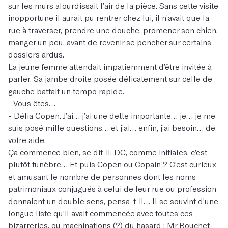
sur les murs alourdissait l’air de la pièce. Sans cette visite
inopportune il aurait pu rentrer chez lui, il n’avait que la
rue à traverser, prendre une douche, promener son chien,
manger un peu, avant de revenir se pencher sur certains
dossiers ardus.
La jeune femme attendait impatiemment d’être invitée à
parler. Sa jambe droite posée délicatement sur celle de
gauche battait un tempo rapide.
- Vous êtes…
- Délia Copen. J’ai… j’ai une dette importante… je… je me
suis posé mille questions… et j’ai… enfin, j’ai besoin… de
votre aide.
Ça commence bien, se dit-il. DC, comme initiales, c’est
plutôt funèbre… Et puis Copen ou Copain ? C’est curieux
et amusant le nombre de personnes dont les noms
patrimoniaux conjugués à celui de leur rue ou profession
donnaient un double sens, pensa-t-il… Il se souvint d’une
longue liste qu’il avait commencée avec toutes ces
bizarreries, ou machinations (?) du hasard : Mr Bouchet