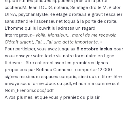
rapide sur les plaques apposées près de la porte
cochère:M. Jean LOUIS, notaire, 3e étage droite.M. Victor
DINA, psychanalyste, 4e étage droite.Elle gravit l’escalier
sans attendre l’ascenseur et toqua à la porte de droite.
L’homme qui lui ouvrit lui adressa un regard
interrogateur.
– Voilà, Monsieur… merci de me recevoir.
C’était urgent, j’ai… j’ai une dette importante. »
Pour participer, vous avez jusqu’au
9 octobre inclus
pour
nous envoyer votre texte via
notre formulaire en ligne
.
Il devra :– être cohérent avec les premières lignes
proposées par Belinda Cannone– comporter 12 000
signes maximum espaces compris, ainsi qu’un titre– être
envoyé sous forme .docx ou .pdf, et nommé comme suit :
Nom_Prénom.docx/.pdf
À vos plumes, et que vous y preniez du plaisir !