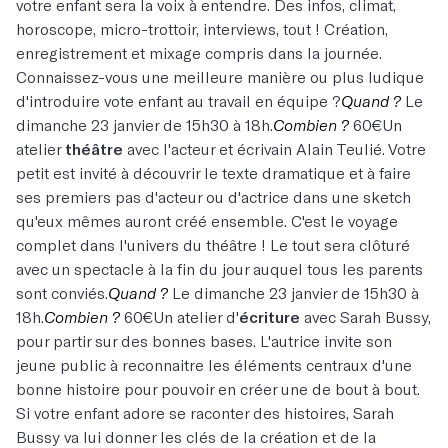
votre enfant sera la voix à entendre. Des infos, climat,
horoscope, micro-trottoir, interviews, tout ! Création,
enregistrement et mixage compris dans la journée.
Connaissez-vous une meilleure manière ou plus ludique
d'introduire vote enfant au travail en équipe ?
Quand ?
Le
dimanche 23 janvier de 15h30 à 18h.
Combien ?
60€Un
atelier
théâtre
avec l'acteur et écrivain Alain Teulié. Votre
petit est invité à découvrir le texte dramatique et à faire
ses premiers pas d'acteur ou d'actrice dans une sketch
qu'eux mêmes auront créé ensemble. C'est le voyage
complet dans l'univers du théâtre ! Le tout sera clôturé
avec un spectacle à la fin du jour auquel tous les parents
sont conviés.
Quand ?
Le dimanche 23 janvier de 15h30 à
18h.
Combien ?
60€
Un atelier d'
écriture
avec Sarah Bussy,
pour partir sur des bonnes bases. L'autrice invite son
jeune public à reconnaitre les éléments centraux d'une
bonne histoire pour pouvoir en créer une de bout à bout.
Si votre enfant adore se raconter des histoires, Sarah
Bussy va lui donner les clés de la création et de la