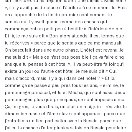
sur l'écriture. Tu as déjà ton idée ? » Je disais « Mais non !
», il n'y avait pas de place à l'écriture à ce moment-là. Puis
on a approché de la fin du premier confinement. Je
sentais qu'il y avait quand même des choses qui
commençaient un petit peu à bouillir à l'intérieur de moi.
Et là, je me suis dit « Bon, alors attends, il est temps que
tu réécrives » parce que je sentais que ça me manquait.
On basculait dans une autre phase. L'hôtel est revenu. Je
me suis dit « Mais ce n'est pas possible ! ça va faire cinq
ans que tu penses à cet hôtel ». Il va peut-être falloir qu'il
existe un jour ou l'autre cet hôtel. Je me suis dit « Oui,
mais d'accord, mais il y a qui dans cet hôtel ? » Et là,
comme ça se passe à peu près tous les ans, Hermine, le
personnage principal, et Jo et Macha, qui sont aussi deux
personnages plus que principaux, se sont imposés à moi.
Ça, en gros, je vous dirais, on était en mai, juin. Très vite, la
dimension russe et l'âme slave sont apparues, parce que
j'entretiens un lien particulier avec la Russie, parce que
j'ai eu la chance d'aller plusieurs fois en Russie pour faire