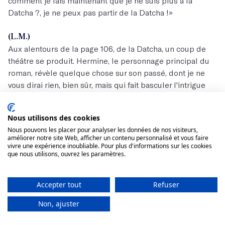
comment je fais maintenant que je ne suis plus à la
Datcha ?, je ne peux pas partir de la Datcha !»
(L.M.)
Aux alentours de la page 106, de la Datcha, un coup de
théâtre se produit. Hermine, le personnage principal du
roman, révèle quelque chose sur son passé, dont je ne
vous dirai rien, bien sûr, mais qui fait basculer l'intrigue
d'une façon inattendue. En interrogeant Agnès sur
l'écriture de cette scène, qu'elle surnomme « la scène de
Nous utilisons des cookies
la petite fille », elle m'explique qu'avant de l'écrire, elle
Nous pouvons les placer pour analyser les données de nos visiteurs,
était désemparée face à son personnage, ne la
améliorer notre site Web, afficher un contenu personnalisé et vous faire
comprenait plus très bien et n'imaginait pas une seconde
vivre une expérience inoubliable. Pour plus d'informations sur les cookies
que nous utilisons, ouvrez les paramètres.
ce qu'elle s'apprêtait à découvrir sur elle.
Comment
Agnès Martin-Lugand procède t’elle lorsqu'elle est
face à un tel blocage ? Bouscule-t-elle un peu ses
Accepter tout
Refuser
personnages ?
Non, ajuster
(A.M-L.)