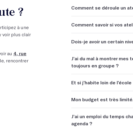
ute ?
Comment se déroule un ate
Tous nos ateliers reposent s
Comment savoir si vos ateli
personne qui passe la porte d’
articipez à une
consiste en plusieurs séances
 voir plus clair
Notre objectif, c’est que vous f
l’écrivain qui enseigne énonc
Dois-je avoir un certain niv
exactement ce dont j’avais b
références. Les participants éc
de monter plus haut sur ce
voir au
4, rue
Aucun niveau particulier n’es
écrits durant la séance et o
J’ai du mal à montrer mes te
apparaître que les ateliers 
ole, rencontrer
richesse se trouve dans la di
marche pas, pourquoi...).
toujours en groupe ?
de répondre au question
Les doutes de certains remet
Les ateliers d’écriture sont 
Nos
ateliers par correspond
de vous inscrire à notre
p
confirmés transmettent leur
défini de séances, une progre
Et si j’habite loin de l’école
rencontre en visioconférence
comprendre votre projet et vou
des ateliers émerveillés par 
un objectif qui peut être te
ainsi avec l’auteur pour lui e
naissent de ces rencontres.
L’école propose de nombreux
Mon budget est très limité
Vous pouvez aussi choisir u
(Mais on vous rassure : non s
échanges d’emails). Quant a
ateliers en groupe, c’est un
Votre atelier peut être finan
distance.
J’ai un emploi du temps cha
retours constructifs. Et perso
parce que l’écriture doit rest
agenda ?
promis !)
*Avec les confinements, croyez-nous,
nos passionnantes masterc
matériel de retransmission vidéo est