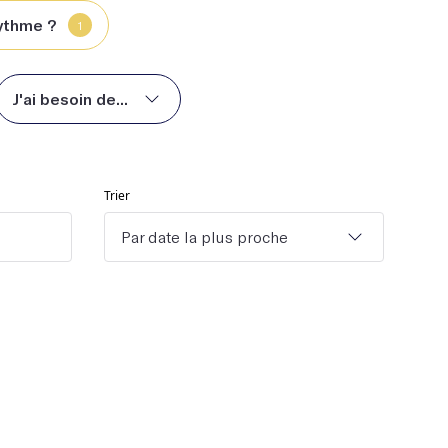
rythme ?
1
J'ai besoin de...
Trier
Par date la plus proche