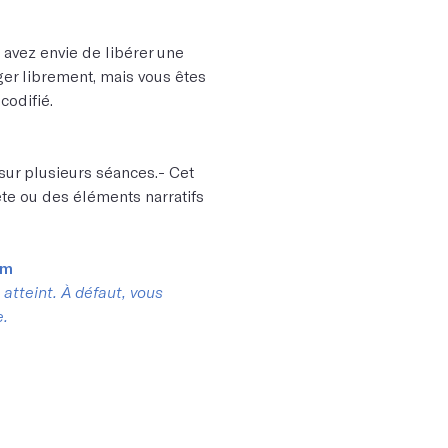
t avez envie de libérer une
ger librement, mais vous êtes
s codifié.
sur plusieurs séances.- Cet
tête ou des éléments narratifs
um
atteint. À défaut, vous
e.