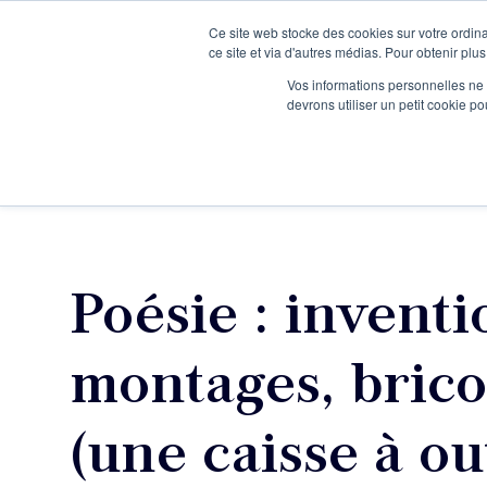
Ce site web stocke des cookies sur votre ordina
Je participe à une session d’information
ce site et via d'autres médias. Pour obtenir plus
Vos informations personnelles ne f
devrons utiliser un petit cookie 
Ateliers
Vot
Poésie : inventi
montages, brico
(une caisse à out