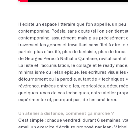
Il existe un espace littéraire que l’on appelle, un pe
contemporaine. Poésie, sans doute (si l’on s’en tient a
contemporaine, assurément, mais plus précisément co
traversant les genres et travaillant sans filet à dire 
parfois plus d’acuité, plus de fantaisie, plus de force.
de Georges Perec à Nathalie Quintane, revitalisent et m
La liste et l’accumulation, le collage et le ready made, 
minimalisme ou l’élan épique, les écritures visuelles 
détournement ou la parodie, autant de « techniques » 
révérence, mixées entre elles, rebricolées, détournée
quelques-unes de ces techniques, notre atelier prop
expérimenter et, pourquoi pas, de les améliorer.
Un atelier à distance, comment ça marche ?
C’est simple : chaque vendredi durant 6 semaines, vo
email un exercice d’écriture proposé par Jean-Michel. 