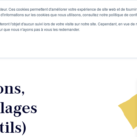
teur. Ces cookies permettent d'améliorer votre expérience de site web et de fournir 
Le podcast
L'infolettre
S
 d'informations sur les cookies que nous utilisons, consultez notre politique de confi
eront l'objet d'aucun suivi lors de votre visite sur notre site. Cependant, en vue d
pour que nous n'ayons pas à vous les redemander.
re projet d'écriture
Écrivains
L'école
Formations
ons,
lages
ils)