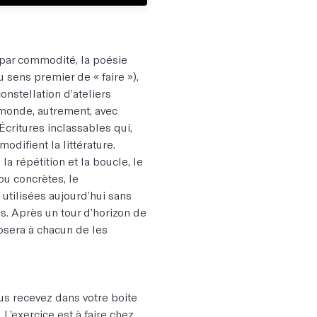
u par commodité, la poésie
u sens premier de « faire »),
nstellation d’ateliers
le monde, autrement, avec
 Écritures inclassables qui,
odifient la littérature.
la répétition et la boucle, le
ou concrètes, le
utilisées aujourd’hui sans
s. Après un tour d’horizon de
osera à chacun de les
us recevez dans votre boite
L’exercice est à faire chez