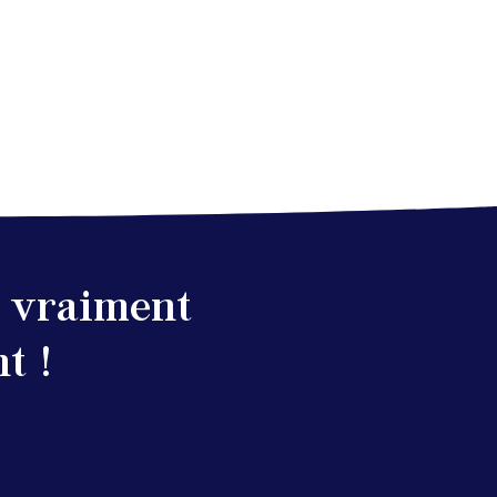
a vraiment
t !