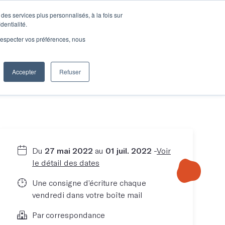
des services plus personnalisés, à la fois sur
e connecter
Je découvre les ateliers
dentialité.
e respecter vos préférences, nous
Accepter
Refuser
Entreprises
Du
27 mai 2022
au
01 juil. 2022
-
Voir
le détail des dates
Une consigne d’écriture chaque
vendredi dans votre boîte mail
Par correspondance