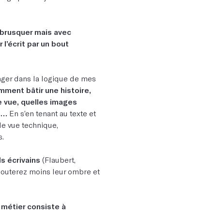
e brusquer mais avec
 l’écrit par un bout
onger dans la logique de mes
mment bâtir une histoire,
de vue, quelles images
nt…
En s’en tenant au texte et
de vue technique,
s.
s écrivains
(Flaubert,
redouterez moins leur ombre et
e métier consiste à