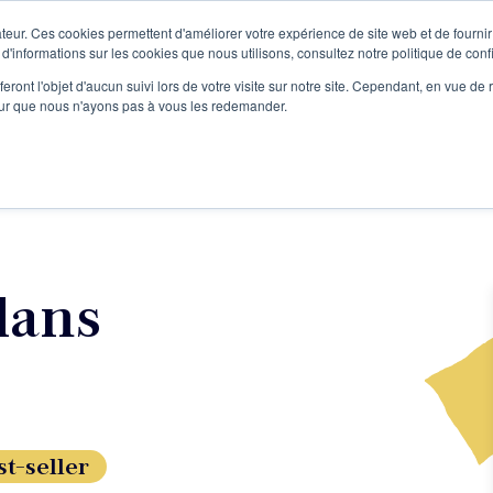
teur. Ces cookies permettent d'améliorer votre expérience de site web et de fournir 
Le podcast
L'infolettre
S
 d'informations sur les cookies que nous utilisons, consultez notre politique de confi
eront l'objet d'aucun suivi lors de votre visite sur notre site. Cependant, en vue d
pour que nous n'ayons pas à vous les redemander.
re projet d'écriture
Écrivains
L'école
Formations
dans
st-seller