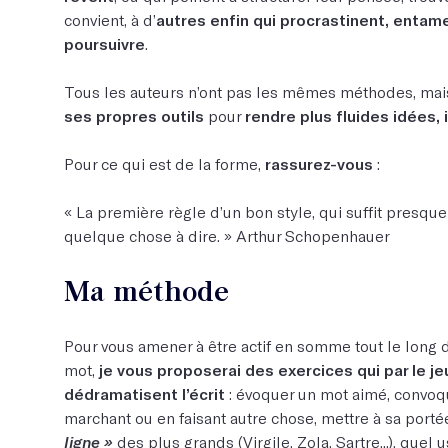
convient, à d’
autres enfin qui procrastinent, entam
poursuivre
.
Tous les auteurs n’ont pas les mêmes méthodes, ma
ses propres outils
pour
rendre plus fluides idées,
Pour ce qui est de la forme,
rassurez-vous
:
« La première règle d’un bon style, qui suffit presque à
quelque chose à dire. » Arthur Schopenhauer
Ma méthode
Pour vous amener à être actif en somme tout le long 
mot,
je vous proposerai des exercices qui par le je
dédramatisent l’écrit
: évoquer un mot aimé, convoq
marchant ou en faisant autre chose, mettre à sa porté
ligne »
des plus grands (Virgile, Zola, Sartre...), quel 