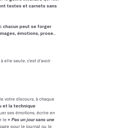
ent textes et carnets sans
is
chacun peut se forger
 images, émotions, prose
...
 elle seule, c’est d’avoir
de votre discours, à chaque
u et la technique
uer ses émotions, écrire en
e le
« Pas un jour sans une
usage pour le journal ou le