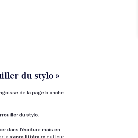
iller du stylo »
angoisse de la page blanche
rouiller du stylo
.
er dans l’écriture mais en
er le
genre littéraire
qui leur