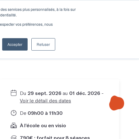
des services plus personnalisés, à la fois sur
e connecter
Je découvre les ateliers
dentialité.
e respecter vos préférences, nous
Accepter
Refuser
Entreprises
Du
29 sept. 2026
au
01 déc. 2026
-
Voir le détail des dates
De
09h00 à 11h30
À l’école ou en visio
790€ : forfait pour 8 séances