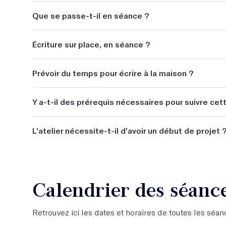
Débloquer son écriture et se lancer. Acquérir des out
Que se passe-t-il en séance ?
histoire passionnante.
Cette formation propose des exercices différents à 
Écriture sur place, en séance ?
s'entraîner et découvrir et vous propose de construire
production littéraire courte sur plusieurs séances (nouv
Oui, j'alterne entre des temps d'écriture court (20-
Prévoir du temps pour écrire à la maison ?
lors de la lecture et des temps d'écriture long (40-5
concis.
Non.
Y a-t-il des prérequis nécessaires pour suivre cet
Non.
L’atelier nécessite-t-il d’avoir un début de projet 
Non.
Calendrier des séanc
Retrouvez ici les dates et horaires de toutes les séanc