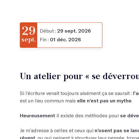
29
Début :
29 sept. 2026
sept.
Fin :
01 déc. 2026
Un atelier pour « se déverrou
Si l’écriture venait toujours aisément ça se saurait :
l’
est un lieu commun mais
elle n’est pas un mythe
.
Heureusement
il existe des méthodes pour
se déver
Je m’adresse à celles et ceux qui
n’osent pas se lanc
rêvent
, ou qui peinent à structurer leur pensée, trouv