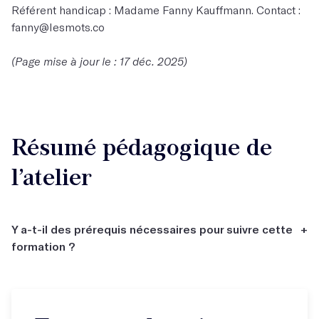
Référent handicap : Madame Fanny Kauffmann. Contact :
fanny@lesmots.co
(Page mise à jour le : 17 déc. 2025)
Résumé pédagogique de
l’atelier
Y a-t-il des prérequis nécessaires pour suivre cette
+
formation ?
✅ Vous avez le français comme langue maternelle ou un
niveau A2 minimum en français (selon le CECRL). ❌ Vous
ne devez pas être en situation d’analphabétisme. 💬