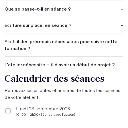
Acquérir des outils pour écrire une histoire passionnante.
Que se passe-t-il en séance ?
+
M'initier à un genre littéraire. Faire avancer un projet
littéraire.
Chaque séance est consacrée à un aspect de l'écriture
Écriture sur place, en séance ?
+
autofictionnelle, à un texte écrit sur cet aspect et à une
lecture de ce texte pour le partager à tous.
Oui.
Y a-t-il des prérequis nécessaires pour suivre cette
+
formation ?
L’atelier est ouvert à tous, que vous ayez déjà une
L’atelier nécessite-t-il d’avoir un début de projet ?
+
pratique de l’écriture bien ancrée ou que vous débutiez.
Aucune connaissance particulière n’est nécessaire pour
Calendrier des séances
Pas forcément.
suivre cet atelier.
Retrouvez ici les dates et horaires de toutes les séances
de votre atelier !
Lundi 28 septembre 2026
10h00 - 12h30 (Séance avec l'auteur)