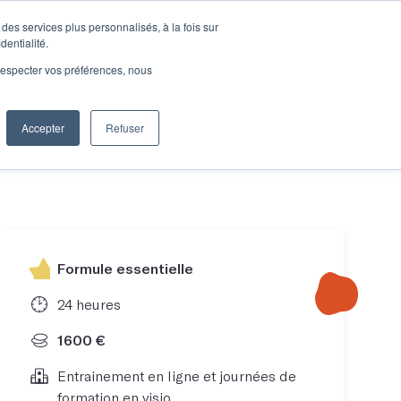
des services plus personnalisés, à la fois sur
e connecter
Je découvre les ateliers
dentialité.
e respecter vos préférences, nous
Accepter
Refuser
Entreprises
Formule essentielle
24 heures
1600 €
Entrainement en ligne et journées de
formation en visio