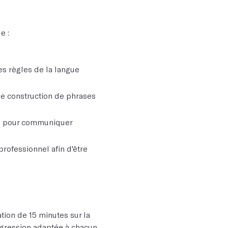
e :
es règles de la langue
une construction de phrases
ts pour communiquer
rofessionnel afin d'être
ion de 15 minutes sur la
gression adaptée à chacun.