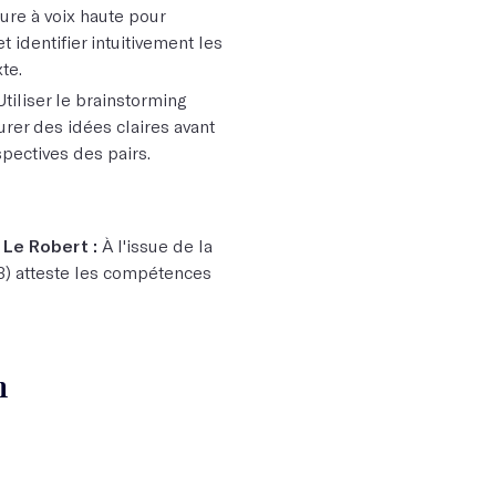
ture à voix haute pour
 identifier intuitivement les
te.
Utiliser le brainstorming
turer des idées claires avant
spectives des pairs.
 Le Robert :
À l'issue de la
13) atteste les compétences
n