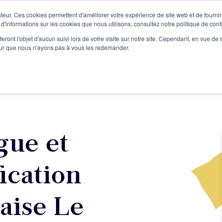
teur. Ces cookies permettent d'améliorer votre expérience de site web et de fournir 
Le podcast
L'infolettre
S
 d'informations sur les cookies que nous utilisons, consultez notre politique de confi
eront l'objet d'aucun suivi lors de votre visite sur notre site. Cependant, en vue d
pour que nous n'ayons pas à vous les redemander.
re projet d'écriture
Écrivains
L'école
Formations
gue et
fication
aise Le