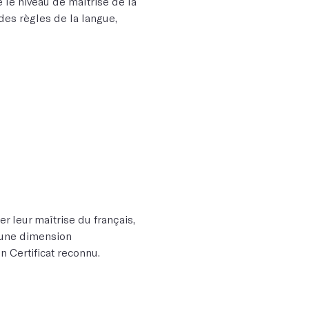
 le niveau de maîtrise de la
des règles de la langue,
r leur maîtrise du français,
r une dimension
n Certificat reconnu.