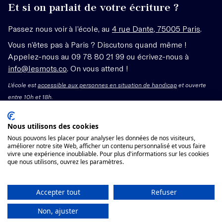
Et si on parlait de votre écriture ?
Passez nous voir à l’école, au
4 rue Dante, 75005 Paris
.
Vous n’êtes pas à Paris ? Discutons quand même !
Appelez-nous au 09 78 80 21 99 ou écrivez-nous à
info@lesmots.co
. On vous attend !
L'école est
accessible aux personnes en situation de handicap
et ouverte
entre 10h et 18h.
Mentions légales – CGV
Nous utilisons des cookies
Nous pouvons les placer pour analyser les données de nos visiteurs,
améliorer notre site Web, afficher un contenu personnalisé et vous faire
Organisme de formation enregistré sous le numéro
vivre une expérience inoubliable. Pour plus d'informations sur les cookies
11755662775 auprès du préfet de région Île-de-France.
que nous utilisons, ouvrez les paramètres.
Cet enregistrement ne vaut pas agrément.
Voir les conditions générales de vente
Accepter tout
Refuser
Non, ajuster