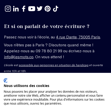
Et si on parlait de votre écriture ?
Passez nous voir à l’école, au
4 rue Dante, 75005 Paris
.
Vous n’êtes pas à Paris ? Discutons quand même !
Appelez-nous au 09 78 80 21 99 ou écrivez-nous à
info@lesmots.co
. On vous attend !
L'école est
accessible aux personnes en situation de handicap
et ouverte
entre 10h et 18h.
Mentions légales – CGV
Nous utilisons des cookies
Nous pouvons les placer pour analyser les données de nos visiteurs,
Organisme de formation enregistré sous le numéro
améliorer notre site Web, afficher un contenu personnalisé et vous faire
vivre une expérience inoubliable. Pour plus d'informations sur les cookies
11755662775 auprès du préfet de région Île-de-France.
que nous utilisons, ouvrez les paramètres.
Cet enregistrement ne vaut pas agrément.