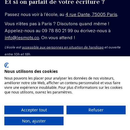
Et si on parlait de votre écriture ?
Passez nous voir à l’école, au
4 rue Dante, 75005 Paris
.
Vous n’êtes pas à Paris ? Discutons quand même !
Appelez-nous au 09 78 80 21 99 ou écrivez-nous à
info@lesmots.co
. On vous attend !
L'école est
accessible aux personnes en situation de handicap
et ouverte
entre 10h et 18h.
Mentions légales – CGV
Nous utilisons des cookies
Nous pouvons les placer pour analyser les données de nos visiteurs,
Organisme de formation enregistré sous le numéro
améliorer notre site Web, afficher un contenu personnalisé et vous faire
vivre une expérience inoubliable. Pour plus d'informations sur les cookies
11755662775 auprès du préfet de région Île-de-France.
que nous utilisons, ouvrez les paramètres.
Cet enregistrement ne vaut pas agrément.
Voir les conditions générales de vente
Accepter tout
Refuser
Non, ajuster