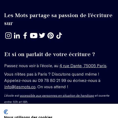
Les Mots partage sa passion de l’écriture
sur
Et si on parlait de votre écriture ?
Passez nous voir à l’école, au
4 rue Dante, 75005 Paris
.
Vous n’êtes pas à Paris ? Discutons quand même !
Appelez-nous au 09 78 80 21 99 ou écrivez-nous à
info@lesmots.co
. On vous attend !
L'école est
accessible aux personnes en situation de handicap
et ouverte
entre 10h et 18h.
Mentions légales – CGV
Nous utilisons des cookies