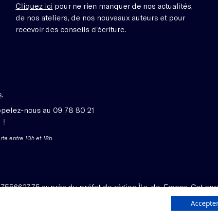
Cliquez ici
pour ne rien manquer de nos actualités,
de nos ateliers, de nos nouveaux auteurs et pour
recevoir des conseils d’écriture.
s
.
ppelez-nous au 09 78 80 21
 !
rte entre 10h et 18h.
1755662775 auprès du préfet de région Île-de-France. Cet enr
Accepter