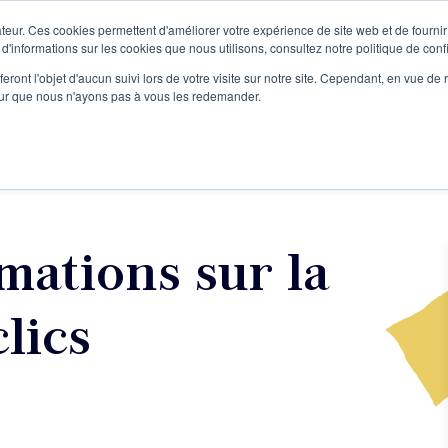
teur. Ces cookies permettent d'améliorer votre expérience de site web et de fournir 
Le podcast
L'infolettre
S
 d'informations sur les cookies que nous utilisons, consultez notre politique de confi
eront l'objet d'aucun suivi lors de votre visite sur notre site. Cependant, en vue d
pour que nous n'ayons pas à vous les redemander.
re projet d'écriture
Écrivains
L'école
Formations
mations sur la
lics