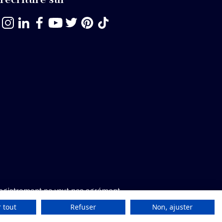
egistrement ne vaut pas agrément.
 tout
Refuser
Non, ajuster