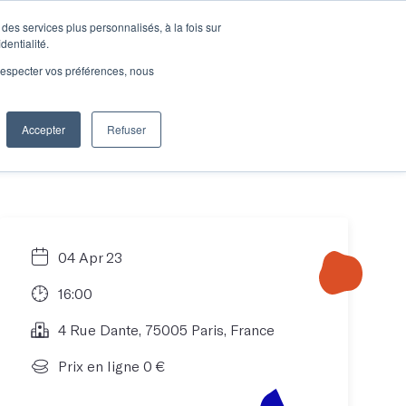
des services plus personnalisés, à la fois sur
e connecter
Je découvre les ateliers
dentialité.
e respecter vos préférences, nous
Accepter
Refuser
Entreprises
04 Apr 23
16:00
4 Rue Dante, 75005 Paris, France
Prix en ligne 0 €