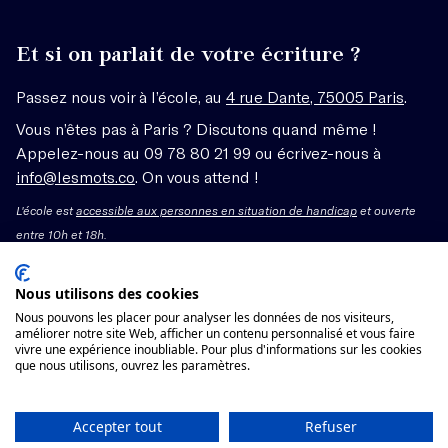
Et si on parlait de votre écriture ?
Passez nous voir à l’école, au
4 rue Dante, 75005 Paris
.
Vous n’êtes pas à Paris ? Discutons quand même !
Appelez-nous au 09 78 80 21 99 ou écrivez-nous à
info@lesmots.co
. On vous attend !
L'école est
accessible aux personnes en situation de handicap
et ouverte
entre 10h et 18h.
Mentions légales – CGV
Nous utilisons des cookies
Nous pouvons les placer pour analyser les données de nos visiteurs,
Organisme de formation enregistré sous le numéro
améliorer notre site Web, afficher un contenu personnalisé et vous faire
vivre une expérience inoubliable. Pour plus d'informations sur les cookies
11755662775 auprès du préfet de région Île-de-France.
que nous utilisons, ouvrez les paramètres.
Cet enregistrement ne vaut pas agrément.
Voir les conditions générales de vente
Accepter tout
Refuser