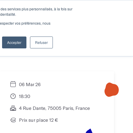
des services plus personnalisés, à la fois sur
e connecter
Je découvre les ateliers
dentialité.
e respecter vos préférences, nous
Accepter
Refuser
Entreprises
06 Mar 26
18:30
4 Rue Dante, 75005 Paris, France
Prix sur place 12 €