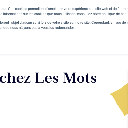
teur. Ces cookies permettent d'améliorer votre expérience de site web et de fournir 
Le podcast
L'infolettre
S
 d'informations sur les cookies que nous utilisons, consultez notre politique de confi
eront l'objet d'aucun suivi lors de votre visite sur notre site. Cependant, en vue d
pour que nous n'ayons pas à vous les redemander.
re projet d'écriture
Écrivains
L'école
Formations
 chez Les Mots