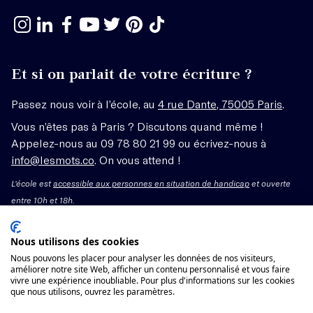
Et si on parlait de votre écriture ?
Passez nous voir à l’école, au
4 rue Dante, 75005 Paris
.
Vous n’êtes pas à Paris ? Discutons quand même !
Appelez-nous au 09 78 80 21 99 ou écrivez-nous à
info@lesmots.co
. On vous attend !
L'école est
accessible aux personnes en situation de handicap
et ouverte
entre 10h et 18h.
Mentions légales – CGV
Nous utilisons des cookies
Nous pouvons les placer pour analyser les données de nos visiteurs,
Organisme de formation enregistré sous le numéro
améliorer notre site Web, afficher un contenu personnalisé et vous faire
vivre une expérience inoubliable. Pour plus d'informations sur les cookies
11755662775 auprès du préfet de région Île-de-France.
que nous utilisons, ouvrez les paramètres.
Cet enregistrement ne vaut pas agrément.